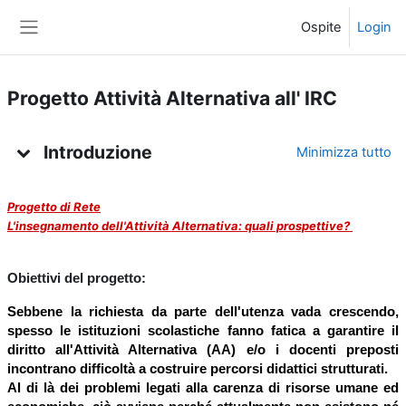
Vai al contenuto principale
Ospite
Login
Pannello laterale
Progetto Attività Alternativa all' IRC
Indice degli argomenti
Introduzione
Minimizza tutto
Progetto di Rete
L'insegnamento dell'Attività Alternativa: quali prospettive?
Obiettivi del progetto:
Sebbene la richiesta da parte dell'utenza vada crescendo,
spesso le istituzioni scolastiche fanno fatica a garantire il
diritto all'Attività Alternativa (AA) e/o i docenti preposti
incontrano difficoltà a costruire percorsi didattici strutturati.
Al di là dei problemi legati alla carenza di risorse umane ed