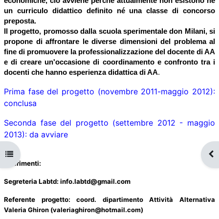
economiche, ciò avviene perché attualmente non esistono né
un curriculo didattico definito né una classe di concorso
preposta.
Il progetto, promosso dalla scuola sperimentale don Milani, si
propone di affrontare le diverse dimensioni del problema al
fine di promuovere la professionalizzazione del docente di AA
e di creare un'occasione di coordinamento e confronto tra i
docenti che hanno esperienza didattica di AA
.
Prima fase del progetto (novembre 2011-maggio 2012):
conclusa
Seconda fase del progetto (settembre 2012 - maggio
2013): da avviare
Apri indice del corso
Apr
Riferimenti:
Segreteria Labtd: info.labtd@gmail.com
Referente progetto:
coord. dipartimento Attività Alternativa
Valeria Ghiron (
valeriaghiron@hotmail.com
)