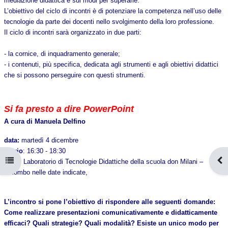
mediazione didattica e sui modi per superarle.
L’obiettivo del ciclo di incontri è di potenziare la competenza nell’uso delle
tecnologie da parte dei docenti nello svolgimento della loro professione.
Il ciclo di incontri sarà organizzato in due parti:
- la cornice, di inquadramento generale;
- i contenuti, più specifica, dedicata agli strumenti e agli obiettivi didattici
che si possono perseguire con questi strumenti.
Si fa presto a dire PowerPoint
A cura di Manuela Delfino
data:
martedì 4 dicembre
orario
: 16:30 - 18:30
Apri indice del corso
Apr
dove
: Laboratorio di Tecnologie Didattiche della scuola don Milani –
Colombo nelle date indicate,
L’incontro si pone l’obiettivo di rispondere alle seguenti domande:
Come realizzare presentazioni comunicativamente e didatticamente
efficaci? Quali strategie? Quali modalità? Esiste un unico modo per