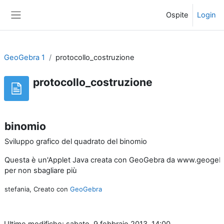
Vai al contenuto principale
Ospite
Login
Pannello laterale
GeoGebra 1
protocollo_costruzione
protocollo_costruzione
binomio
Sviluppo grafico del quadrato del binomio
Questa è un'Applet Java creata con GeoGebra da www.geogebra.or
per non sbagliare più
stefania, Creato con
GeoGebra
Ultime modifiche: sabato, 9 febbraio 2013, 14:00