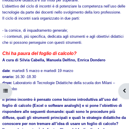
mediazione didattica e sui modi per superarle.
L’obiettivo del ciclo di incontri è di potenziare la competenza nell’uso delle
tecnologie da parte dei docenti nello svolgimento della loro professione.
Il ciclo di incontri sarà organizzato in due parti:
- la cornice, di inquadramento generale;
- i contenuti, più specifica, dedicata agli strumenti e agli obiettivi didattici
che si possono perseguire con questi strumenti.
Chi ha paura del foglio di calcolo?
A cura di Silvia Cabella, Manuela Delfino, Enrica Dondero
date
: martedì 5 marzo e martedì 19 marzo
orario:
16.30 -18.30
dove:
Laboratorio di Tecnologie Didattiche della scuola don Milani –
Colombo
Apri indice del corso
Apr
Il primo incontro è pensato come lezione introduttiva all’uso del
foglio di calcolo (Excel o software analoghi) e si pone l’obiettivo di
rispondere alle seguenti domande: quali sono le procedure più
diffuse, quali gli strumenti principali e quali le strategie didattiche da
conoscere per non tremare all’idea di usare un foglio di calcolo?